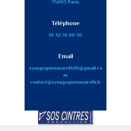
75003 Paris
Téléphone
01 42 78 00 30
Email
synagoguenazareth26@gmail.co
m
contact@synagoguenazareth.fr