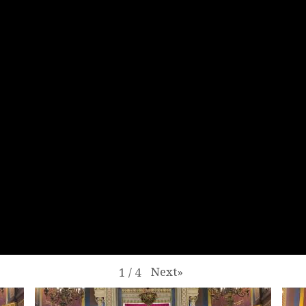
Next
»
1
/
4