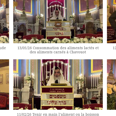
tude
13/05/26 Consommation des aliments lactés et
1
des aliments carnés à Chavouot
11/02/26 Tenir en main l’aliment ou la boisson