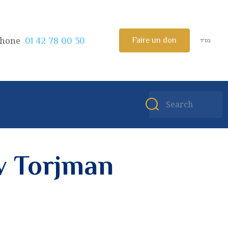
phone
Faire un don
01 42 78 00 30
בס”ד
v Torjman