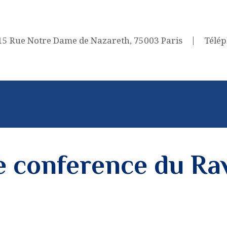
ACCUEIL
LA SYNAGOGUE
15 Rue Notre Dame de Nazareth, 75003 Paris
Télé
VIE JUIVE
CÉLÉBRATIONS
PRESTATAIRES
CONTACTEZ-NOUS
e conference du Ra